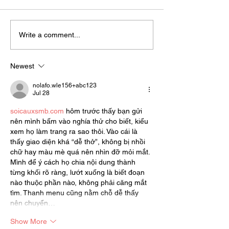
Janette Behind-the-Scenes at
Janette Behind-the
Write a comment...
VFF Student Screenings with
Red Carpet Glam! 
Ann Papazoglou, Bellevue
Hollywood Hair 
Newest
Event Centre
for the VFF Award
nolafo.wle156+abc123
Jul 28
soicauxsmb.com
 hôm trước thấy bạn gửi 
nên mình bấm vào nghía thử cho biết, kiểu 
xem họ làm trang ra sao thôi. Vào cái là 
thấy giao diện khá “dễ thở”, không bị nhồi 
chữ hay màu mè quá nên nhìn đỡ mỏi mắt. 
Mình để ý cách họ chia nội dung thành 
từng khối rõ ràng, lướt xuống là biết đoạn 
nào thuộc phần nào, không phải căng mắt 
tìm. Thanh menu cũng nằm chỗ dễ thấy 
nên chuyển…
Show More