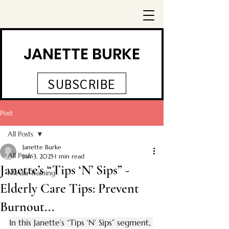
JANETTE BURKE
SUBSCRIBE
Post
All Posts
Janette Burke
All Posts
Jun 3, 2025
1 min read
Janette’s “Tips ‘N’ Sips” -
Media Training
Elderly Care Tips: Prevent
Burnout...
In this Janette’s “Tips ‘N’ Sips” segment, 